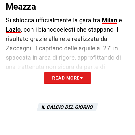
Meazza
Si sblocca ufficialmente la gara tra
Milan
e
Lazio
, con i biancocelesti che stappano il
risultato grazie alla rete realizzata da
Zaccagni. Il capitano delle aquile al 27′ in
spaccata in area di rigore, approfittando di
una trattenuta non sicura da parte di
Maignan dopo la conclusione sulla destra di
READ MORE
Marusic, approfitta e non da scampo al
portiere francese
IL CALCIO DEL GIORNO
GOAL: Zaccagni
Milan 0-1
Lazio
pic.twitter.com/pk0mcLNa6h