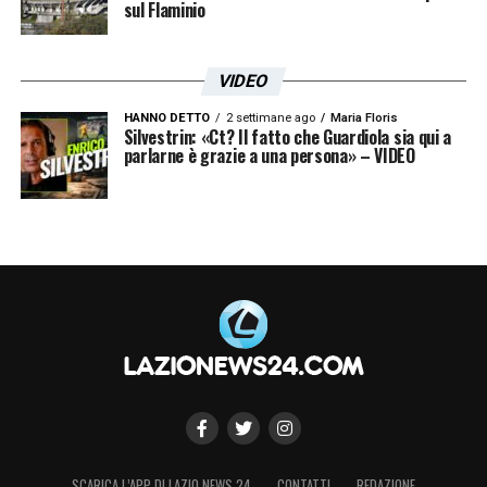
sul Flaminio
VIDEO
HANNO DETTO
2 settimane ago
Maria Floris
Silvestrin: «Ct? Il fatto che Guardiola sia qui a
parlarne è grazie a una persona» – VIDEO
SCARICA L’APP DI LAZIO NEWS 24
CONTATTI
REDAZIONE