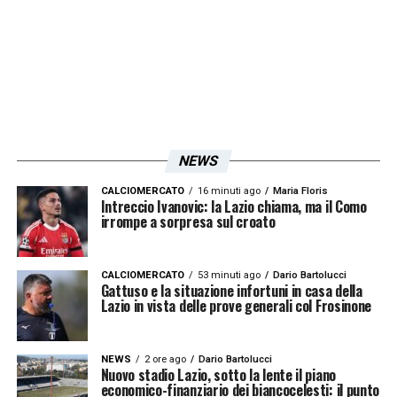
— Goals Xtra (@GoalsXtra)
March 2, 2025
LA PLAYLIST DELLE NOSTRE TOP NEWS
NEWS
CALCIOMERCATO
16 minuti ago
Maria Floris
Intreccio Ivanovic: la Lazio chiama, ma il Como
irrompe a sorpresa sul croato
CALCIOMERCATO
53 minuti ago
Dario Bartolucci
Gattuso e la situazione infortuni in casa della
Lazio in vista delle prove generali col Frosinone
NEWS
2 ore ago
Dario Bartolucci
Nuovo stadio Lazio, sotto la lente il piano
economico-finanziario dei biancocelesti: il punto