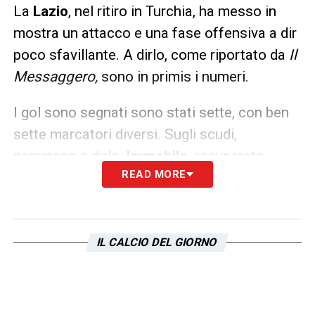
La
Lazio
, nel ritiro in Turchia, ha messo in
mostra un attacco e una fase offensiva a dir
poco sfavillante. A dirlo, come riportato da
Il
Messaggero,
sono in primis i numeri.
I gol sono segnati sono stati sette, con ben
sette marcatori diversi. Sugli scudi,
nemmeno a dirlo,
Immobile,
recuperato
READ MORE
dall’infortunio e più motivato che mai. Bene
anche
Felipe Anderson e Pedro,
apparsi in
ottima forma. Si sono messi in mostra anche
Cancellieri e Romero.
Apparso un po’
IL CALCIO DEL GIORNO
indietro
Zaccagni,
ma il rigore segnato può
dargli lo slancio giusto.