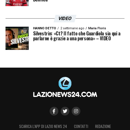
VIDEO
HANNO DETTO
2 settimane ago
Maria Floris
Silvestrin: «Ct? Il fatto che Guardiola sia qui a
parlarne è grazie a una persona» – VIDEO
SCARICA L’APP DI LAZIO NEWS 24
CONTATTI
REDAZIONE