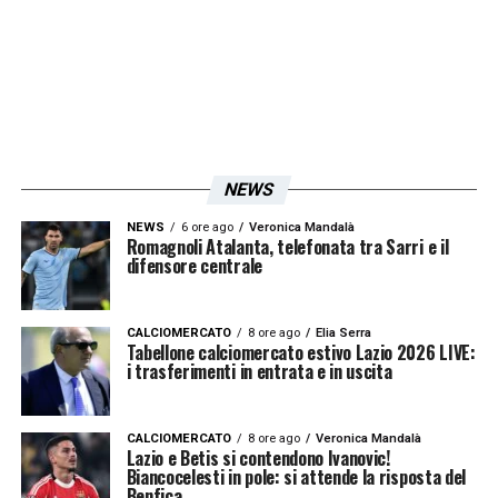
LA PLAYLIST DELLE NOSTRE TOP NEWS
NEWS
NEWS
6 ore ago
Veronica Mandalà
Romagnoli Atalanta, telefonata tra Sarri e il
difensore centrale
CALCIOMERCATO
8 ore ago
Elia Serra
Tabellone calciomercato estivo Lazio 2026 LIVE:
i trasferimenti in entrata e in uscita
CALCIOMERCATO
8 ore ago
Veronica Mandalà
Lazio e Betis si contendono Ivanovic!
Biancocelesti in pole: si attende la risposta del
Benfica