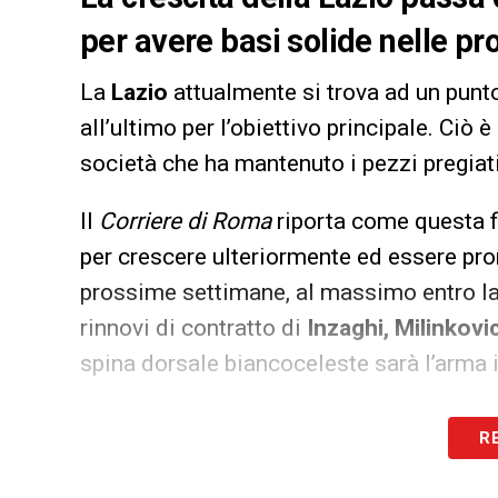
per avere basi solide nelle p
La
Lazio
attualmente si trova ad un punt
all’ultimo per l’obiettivo principale. Ciò 
società che ha mantenuto i pezzi pregiati
Il
Corriere di Roma
riporta come questa fi
per crescere ulteriormente ed essere pron
prossime settimane, al massimo entro la f
rinnovi di contratto di
Inzaghi, Milinkovi
spina dorsale biancoceleste sarà l’arma in
R
Iscriviti gratis