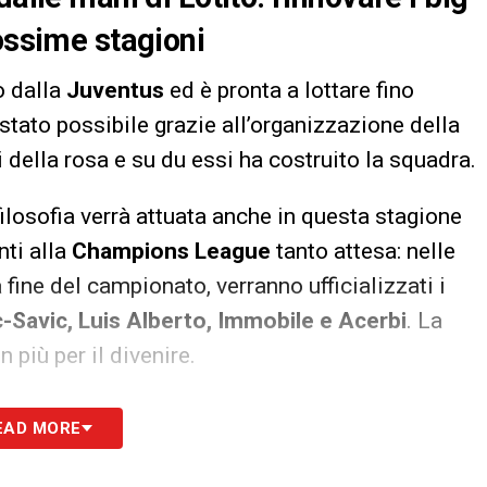
rossime stagioni
o dalla
Juventus
ed è pronta a lottare fino
è stato possibile grazie all’organizzazione della
 della rosa e su du essi ha costruito la squadra.
losofia verrà attuata anche in questa stagione
ti alla
Champions League
tanto attesa: nelle
ine del campionato, verranno ufficializzati i
c-Savic, Luis Alberto, Immobile e Acerbi
. La
 più per il divenire.
EAD MORE
 alla nostra Newsletter