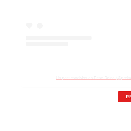
Un post condiviso da Pepe Reina (@preinao
R
LA PLAYLIST DELLE NOSTRE TOP NEW