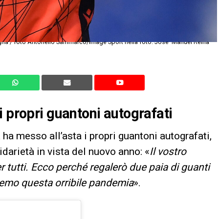
gna / foto Antonello Sammarco/Image Sport nella foto: Jose' Manuel Reina
i propri guantoni autografati
 ha messo all’asta i propri guantoni autografati,
darietà in vista del nuovo anno: «
Il
vostro
tutti. Ecco perché regalerò due paia di guanti
remo questa orribile pandemia
».