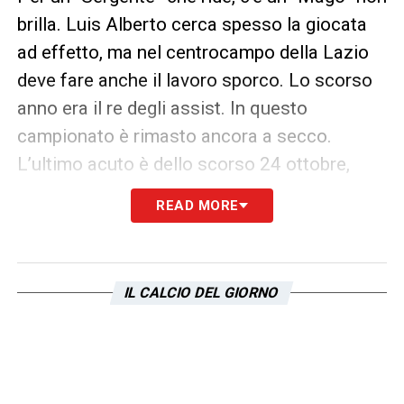
brilla. Luis Alberto cerca spesso la giocata
ad effetto, ma nel centrocampo della Lazio
deve fare anche il lavoro sporco. Lo scorso
anno era il re degli assist. In questo
campionato è rimasto ancora a secco.
L’ultimo acuto è dello scorso 24 ottobre,
quando, al termine di un’azione personale,
READ MORE
portò in vantaggio la Lazio contro il Bologna.
Un rete spettacolare seguita da un’esultanza
criptica verso la tribuna Monte Mario. Un
IL CALCIO DEL GIORNO
antipasto della polemica con la società, poi
rientrata, sulla questione stipendi. Tra
campionato e coppa, contro Juventus,
Crotone, Zenit, Udinese, Dortmund e Spezia,