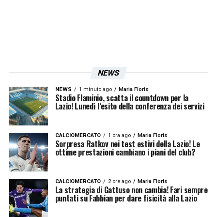
sono arrivate prestazioni altalenanti. Le
statistiche però confermano che le azioni
biancocelesti passano quasi tutte dai piedi di
Luis. Simone Inzaghi spera che al più
prestito tornino anche i gol e gli assist. Così
NEWS
si legge nell’edizione odierna de Il
NEWS
1 minuto ago
Maria Floris
Messaggero.
Stadio Flaminio, scatta il countdown per la
Lazio! Lunedì l’esito della conferenza dei servizi
LA PLAYLIST DELLE NOSTRE TOP NEWS
CALCIOMERCATO
1 ora ago
Maria Floris
Sorpresa Ratkov nei test estivi della Lazio! Le
ottime prestazioni cambiano i piani del club?
CALCIOMERCATO
2 ore ago
Maria Floris
La strategia di Gattuso non cambia! Fari sempre
puntati su Fabbian per dare fisicità alla Lazio