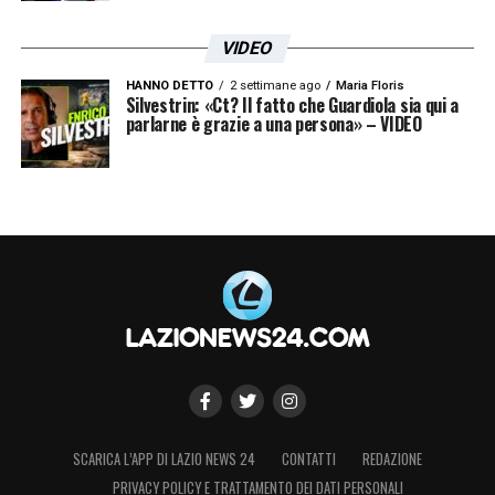
VIDEO
HANNO DETTO
2 settimane ago
Maria Floris
Silvestrin: «Ct? Il fatto che Guardiola sia qui a
parlarne è grazie a una persona» – VIDEO
SCARICA L’APP DI LAZIO NEWS 24
CONTATTI
REDAZIONE
PRIVACY POLICY E TRATTAMENTO DEI DATI PERSONALI