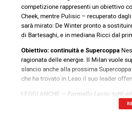
competizione rappresenti un obiettivo co
Cheek, mentre Pulisic – recuperato dagli 
sarà mirato: De Winter pronto a sostitui
di Bartesaghi, e in mediana Ricci dal pr
Obiettivo: continuità e Supercoppa
Ness
ragionata delle energie. Il Milan vuole sup
slancio anche alla prossima Supercoppa 
che ha trovato in Leao il suo leader offe
LEGGI ANCHE –
Formello Lazio: tutti gl
R
LA PLAYLIST DELLE NOSTRE TOP NEW