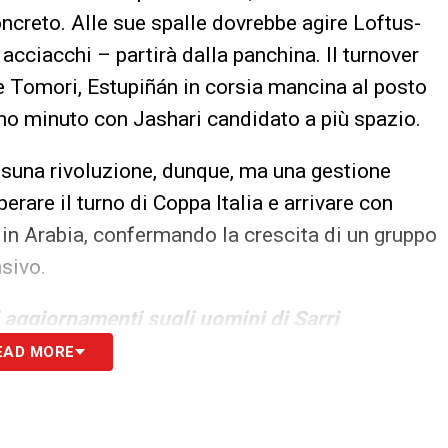
ncreto. Alle sue spalle dovrebbe agire Loftus-
acciacchi – partirà dalla panchina. Il turnover
re Tomori, Estupiñán in corsia mancina al posto
imo minuto con Jashari candidato a più spazio.
una rivoluzione, dunque, ma una gestione
erare il turno di Coppa Italia e arrivare con
in Arabia, confermando la crescita di un gruppo
nsivo.
i aggiornamenti sugli uomini di Sarri
EAD MORE
S