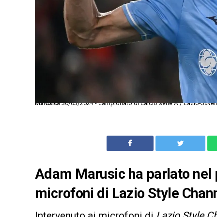
Dc Roma 30/03/2024 - campionato di calcio serie A / Lazio-Juventus / foto Domenico Cippitelli/Image Sport nella foto: esultanza gol Adam Marusic
Adam Marusic ha parlato nel p
microfoni di Lazio Style Chan
Intervenuto ai microfoni di
Lazio Style C