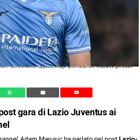
ost gara di Lazio Juventus ai
nel
hannel
, Adam Marusic ha parlato nel post
Lazio-