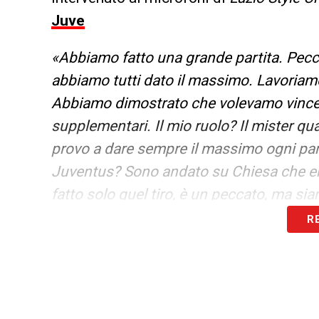
Juve
«Abbiamo fatto una grande partita. Pecc
abbiamo tutti dato il massimo. Lavoriamo 
Abbiamo dimostrato che volevamo vincere 
supplementari. Il mio ruolo? Il mister qu
provo a dare sempre il massimo ogni parti
Juventus? Sono andato su Chiesa che er
fatto solo quel tiro, è un peccato, ma s
partite e vediamo dove possiamo arriva
R
passare, ma non è successo. Siamo fiduci
LA PLAYLIST DELLE NOSTRE TOP NEW