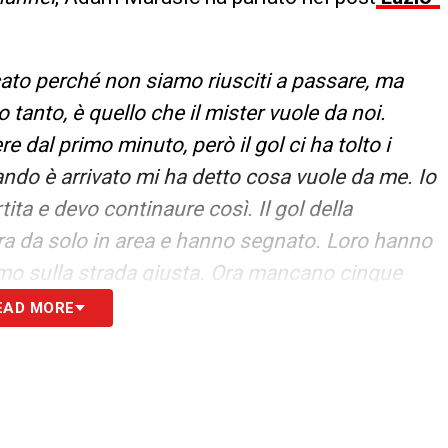
ato perché non siamo riusciti a passare, ma
tanto, è quello che il mister vuole da noi.
dal primo minuto, però il gol ci ha tolto i
ando è arrivato mi ha detto cosa vuole da me. Io
ta e devo continaure così. Il gol della
a da solo in area e hanno segnato. Loro hanno
iamo sulla strada giusta. Ora mancano cinque
re. Ognuno di noi pensava che potevamo
EAD MORE
osi per il futuro»
S