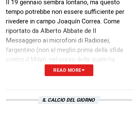
Il 19 gennaio sembra lontano, ma questo
tempo potrebbe non essere sufficiente per
rivedere in campo Joaquín Correa. Come
riportato da Alberto Abbate de Il
Messaggero ai microfoni di Radiosei,
l’argentino (non al meglio prima della sfida
contro il Milan, nel corso della quale ha
subito la brutta ricaduta) potrebbe non
READ MORE
tornare a disposizione di Inzaghi in vista del
derby contro i giallorossi.
IL CALCIO DEL GIORNO
LA PLAYLIST DELLE NOSTRE TOP NEWS