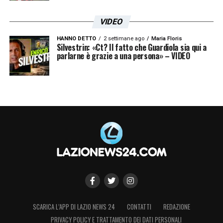
VIDEO
HANNO DETTO
2 settimane ago
Maria Floris
Silvestrin: «Ct? Il fatto che Guardiola sia qui a
parlarne è grazie a una persona» – VIDEO
SCARICA L’APP DI LAZIO NEWS 24
CONTATTI
REDAZIONE
PRIVACY POLICY E TRATTAMENTO DEI DATI PERSONALI