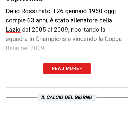
Delio Rossi nato il 26 gennaio 1960 oggi
compie 63 anni, è stato allenatore della
Lazio
dal 2005 al 2009, riportando la
squadra in Champions e vincendo la Coppa
Italia nel 2009.
Questi e tanti altri momenti indimenticabili
READ MORE
che gli hanno permesso di entrare nei cuori e
nella memoria dei tifosi laziali.
IL CALCIO DEL GIORNO
LA PLAYLIST DELLE NOSTRE TOP NEWS