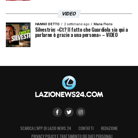
VIDEO
HANNO DETTO
2 settimane ago
Maria Floris
Silvestrin: «Ct? Il fatto che Guardiola sia qui a
parlarne è grazie a una persona» – VIDEO
SCARICA L’APP DI LAZIO NEWS 24
CONTATTI
REDAZIONE
PRIVACY POLICY E TRATTAMENTO DEI DATI PERSONALI