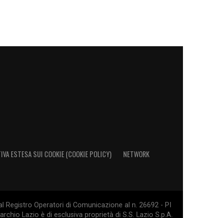
IVA ESTESA SUI COOKIE (COOKIE POLICY)
NETWORK
al Registro Operatori di Comunicazione al n. 26692 - PI
rchio Lazio è di esclusiva proprietà di S.S. Lazio S.p.A.