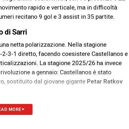
movimento rapido e verticale, ma in difficoltà
numeri recitano 9 gol e 3 assist in 35 partite.
 di Sarri
 una netta polarizzazione. Nella stagione
-2-3-1 diretto, facendo coesistere Castellanos e
ticalizzazioni. La stagione 2025/26 ha invece
rivoluzione a gennaio: Castellanos è stato
o, sostituito dal giovane gigante
Petar Ratkov
spazio nei rigidi codici sarriani, collezionando 0
EAD MORE
to soluzioni fluide, adattando
Daniel Maldini
sa di
Tijjani Noslin
, trascinatore del reparto con