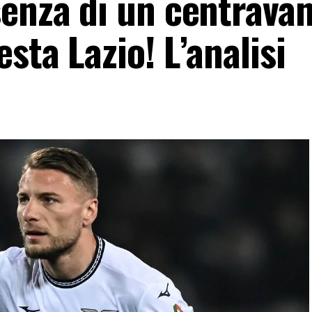
enza di un centravant
sta Lazio! L’analisi