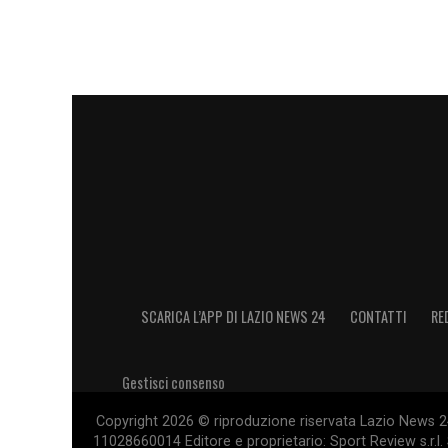
5 gol in 29 presenze grazie alla sua duttil
Il futuro: Dieng e la “cura Gattuso
Con l’arrivo di
Gennaro Gattuso
, i requi
richiede un centravanti di temperamento e
Per questo il club punta
Bamba Dieng
, p
La sfida di Gattuso sarà anche rigenerare 
ribaltamenti rapidi, mentre la vera “cura 
fisicità e l’aggressività necessarie per d
la ferocia richiesta. L’obiettivo è chiaro:
SCARICA L’APP DI LAZIO NEWS 24
CONTATTI
RE
cinismo smarrito dopo l’addio di Immobi
Gestisci consenso
LA PLAYLIST DELLE NOSTRE TOP NEW
Copyright 2026 © riproduzione riservata Lazio News 24 
11028660014 Editore e proprietario: Sport Review s.r.l. 