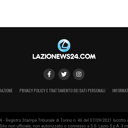
ità.
”
siti della prima punta cambiano. Il suo calcio
 fisico, capace di pressare e fare a sportellate.
rofilo ideale per esplosività e fame agonistica.
le risorse in rosa: Dia potrà esaltarsi nei
Ringhio” attende Ratkov. Il serbo possiede la
iventare l’ariete di Gattuso, se saprà dimostrare
 abbandonare le transizioni per ritrovare quel
DAZIONE
PRIVACY POLICY E TRATTAMENTO DEI DATI PERSONALI
INFORMAT
le.
S
- Registro Stampa Tribunale di Torino n. 46 del 07/09/2021 Iscritto 
Sito non ufficiale, non autorizzato o connesso a S.S. Lazio S.p.A. Il ma