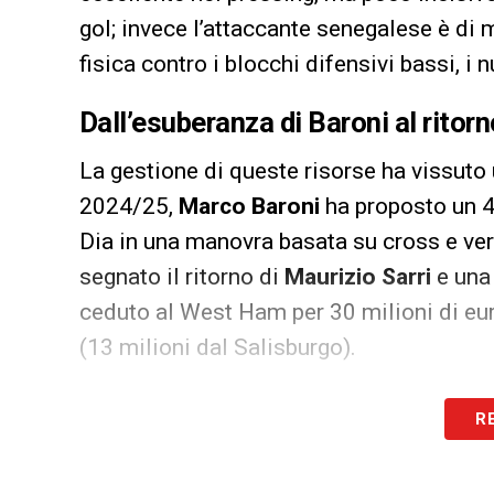
gol; invece l’attaccante senegalese è di 
fisica contro i blocchi difensivi bassi, i 
Dall’esuberanza di Baroni al ritorno
La gestione di queste risorse ha vissuto
2024/25,
Marco Baroni
ha proposto un 4
Dia in una manovra basata su cross e ver
segnato il ritorno di
Maurizio Sarri
e una 
ceduto al West Ham per 30 milioni di eur
(13 milioni dal Salisburgo).
Il serbo, tuttavia, ha trovato pochissimo 
R
gol in 8 apparizioni. Sarri ha così adotta
come falso
nueve
e promuovendo l’asce