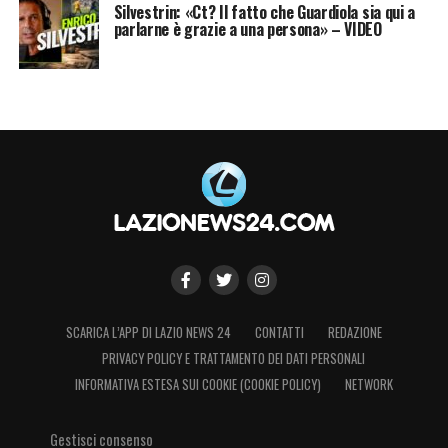
Silvestrin: «Ct? Il fatto che Guardiola sia qui a
parlarne è grazie a una persona» – VIDEO
SCARICA L’APP DI LAZIO NEWS 24
CONTATTI
REDAZIONE
PRIVACY POLICY E TRATTAMENTO DEI DATI PERSONALI
INFORMATIVA ESTESA SUI COOKIE (COOKIE POLICY)
NETWORK
Gestisci consenso