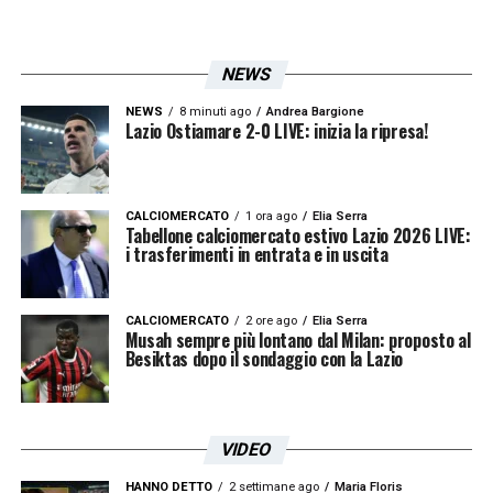
approfittare di ogni minimo spiraglio. Le
prossime settimane saranno decisive per
capire se lo scambio decollerà o se Mandas
NEWS
prenderà altre strade.
NEWS
8 minuti ago
Andrea Bargione
Lazio Ostiamare 2-0 LIVE: inizia la ripresa!
CALCIOMERCATO
1 ora ago
Elia Serra
Tabellone calciomercato estivo Lazio 2026 LIVE:
i trasferimenti in entrata e in uscita
CALCIOMERCATO
2 ore ago
Elia Serra
Musah sempre più lontano dal Milan: proposto al
Besiktas dopo il sondaggio con la Lazio
VIDEO
HANNO DETTO
2 settimane ago
Maria Floris