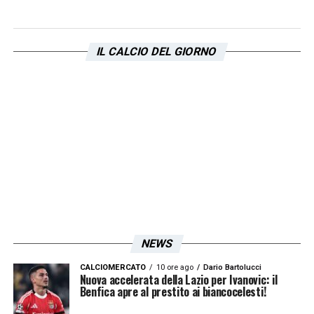
della stagione per la Lazio, che dovrà fare
affidamento su altre risorse per coprire la
IL CALCIO DEL GIORNO
sua assenza in mezzo al campo.
La squadra
di Maurizio Sarri dovrà affidarsi al solo
Danilo Cataldi come regista, un altro duro
colpo per i biancocelesti.
LA PLAYLIST DELLE NOSTRE TOP NEWS
NEWS
CALCIOMERCATO
10 ore ago
Dario Bartolucci
Nuova accelerata della Lazio per Ivanovic: il
Benfica apre al prestito ai biancocelesti!