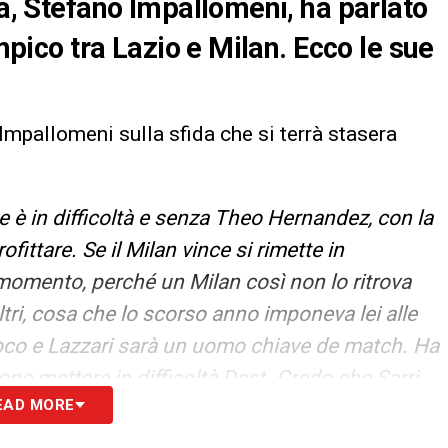
ta, Stefano Impallomeni, ha parlato
impico tra Lazio e Milan. Ecco le sue
Impallomeni sulla sfida che si terrà stasera
 è in difficoltà e senza Theo Hernandez, con la
ittare. Se il Milan vince si rimette in
 momento, perché un Milan così non lo ritrova
 altri, cosa che lo scorso anno imponeva lei alle
gioco e Lazzari sarà un uomo chiave de match. Ha
e mettere in difficoltà Dest. Credo che Sarri
EAD MORE
azio, il Milan non vince
»