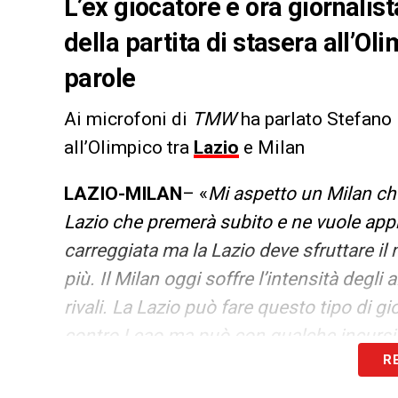
L’ex giocatore e ora giornalis
della partita di stasera all’Ol
parole
Ai microfoni di
TMW
ha parlato Stefano 
all’Olimpico tra
Lazio
e Milan
LAZIO-MILAN
– «
Mi aspetto un Milan che
Lazio che premerà subito e ne vuole approf
carreggiata ma la Lazio deve sfruttare il
più. Il Milan oggi soffre l’intensità degli
rivali. La Lazio può fare questo tipo di 
contro Leao ma può con qualche incursion
R
l’abbia preparata bene. Se la Lazio fa la L