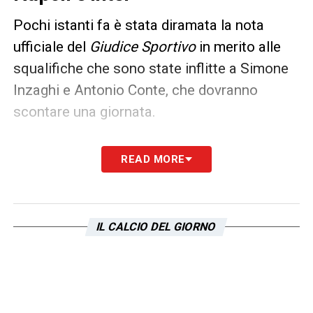
Pochi istanti fa è stata diramata la nota
ufficiale del
Giudice Sportivo
in merito alle
squalifiche che sono state inflitte a Simone
Inzaghi e Antonio Conte, che dovranno
scontare una giornata.
L’allenatore dell’
Inter
per il rosso ricevuto
READ MORE
contro l’Udinese e l’allenatore del Napoli per
essere stato ammonito al termine di
Napoli
–
Milan
e in quanto era diffidato, non potrà
IL CALCIO DEL GIORNO
essere presente sulla panchina del club
partenopeo per la prossima sfida.
LA PLAYLIST DELLE NOSTRE TOP NEWS