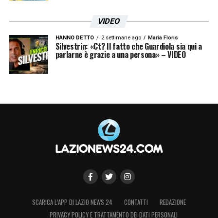
VIDEO
HANNO DETTO
2 settimane ago
Maria Floris
Silvestrin: «Ct? Il fatto che Guardiola sia qui a
parlarne è grazie a una persona» – VIDEO
SCARICA L’APP DI LAZIO NEWS 24
CONTATTI
REDAZIONE
PRIVACY POLICY E TRATTAMENTO DEI DATI PERSONALI