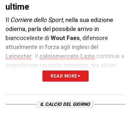
ultime
Il
Corriere dello Sport,
nella sua edizione
odierna, parla del possibile arrivo in
biancoceleste di
Wout Faes
, difensore
attualmente in forza agli inglesi del
Leicester
. Il
calciomercato Lazio
continua a
seguirlo con un certo interesse, ma alcuni
indizi lo allontanano.
READ MORE
In primis il fatto che ha un’età per cui
non
sarebbe iscrivibile alle liste
. E poi ieri, in
IL CALCIO DEL GIORNO
conferenza, mister Baroni ha parlato di
rinforzi giovani
, mentre il belga conta già 26
anni.