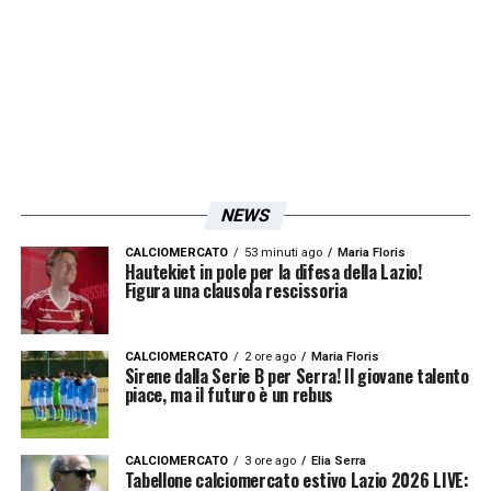
questo, attraverso Donation League
vogliamo fare in modo che la forza di questo
tifo che ci accomuna e ci coinvolge, diventi
strumento di solidarietà
».
Iscriviti gratis alla nostra
NEWS
Newsletter
CALCIOMERCATO
53 minuti ago
Maria Floris
Hautekiet in pole per la difesa della Lazio!
Figura una clausola rescissoria
ISCRIVIMI
Accetto la
Privacy Policy
CALCIOMERCATO
2 ore ago
Maria Floris
Sirene dalla Serie B per Serra! Il giovane talento
piace, ma il futuro è un rebus
LA PLAYLIST DELLE NOSTRE TOP NEWS
CALCIOMERCATO
3 ore ago
Elia Serra
Tabellone calciomercato estivo Lazio 2026 LIVE: