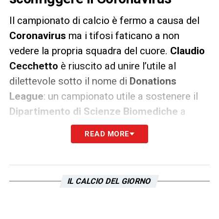
Il campionato di calcio è fermo a causa del
Coronavirus
ma i tifosi faticano a non
vedere la propria squadra del cuore.
Claudio
Cecchetto
è riuscito ad unire l’utile al
dilettevole sotto il nome di
Donations
League
: un campionato utile a sostenere il
Dipartimento di Scienze Biomediche
a
nome della propria squadra del cuore.
READ MORE
Il padre del
Gioca Jouer
ha spiegato
all’
ANSA
: «
In Italia ci sono 25 milioni di tifosi
che, a causa dello stop al campionato non
IL CALCIO DEL GIORNO
possono esprimere il loro tifo negli stadi, ma
l’amore per la propria squadra rimane per