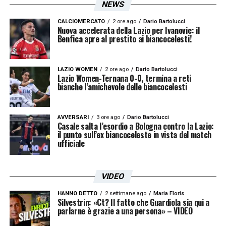
NEWS
CALCIOMERCATO
2 ore ago
Dario Bartolucci
Nuova accelerata della Lazio per Ivanovic: il
Benfica apre al prestito ai biancocelesti!
LAZIO WOMEN
2 ore ago
Dario Bartolucci
Lazio Women-Ternana 0-0, termina a reti
bianche l’amichevole delle biancocelesti
AVVERSARI
3 ore ago
Dario Bartolucci
Casale salta l’esordio a Bologna contro la Lazio:
il punto sull’ex biancoceleste in vista del match
ufficiale
VIDEO
HANNO DETTO
2 settimane ago
Maria Floris
Silvestrin: «Ct? Il fatto che Guardiola sia qui a
parlarne è grazie a una persona» – VIDEO