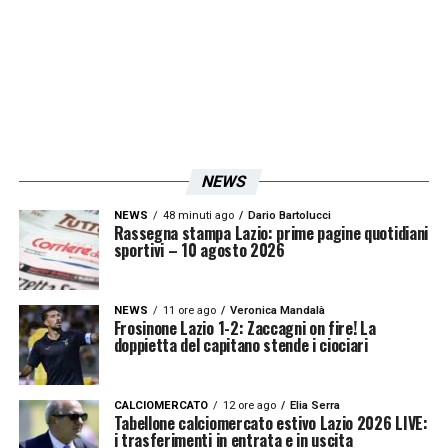
sappiamo che sarà difficile e daremo il
massimo per 90’
».
LA PLAYLIST DELLE NOSTRE TOP NEWS
NEWS
NEWS
48 minuti ago
Dario Bartolucci
Rassegna stampa Lazio: prime pagine quotidiani
sportivi – 10 agosto 2026
NEWS
11 ore ago
Veronica Mandalà
Frosinone Lazio 1-2: Zaccagni on fire! La
doppietta del capitano stende i ciociari
CALCIOMERCATO
12 ore ago
Elia Serra
Tabellone calciomercato estivo Lazio 2026 LIVE:
i trasferimenti in entrata e in uscita