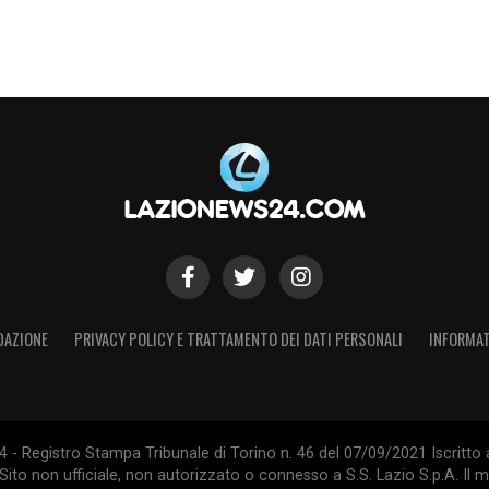
erma di
Provstgaard
, resta viva la necessità di
me di
Diogo Leite
sembri allontanarsi. Il futuro
queste scelte strategiche.
S
DAZIONE
PRIVACY POLICY E TRATTAMENTO DEI DATI PERSONALI
INFORMAT
- Registro Stampa Tribunale di Torino n. 46 del 07/09/2021 Iscritto 
Sito non ufficiale, non autorizzato o connesso a S.S. Lazio S.p.A. Il ma