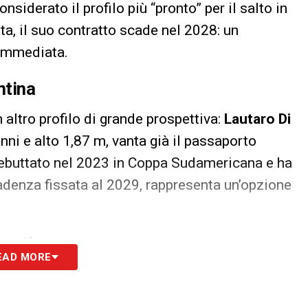
siderato il profilo più “pronto” per il salto in
ata, il suo contratto scade nel 2028: un
 immediata.
ntina
 altro profilo di grande prospettiva:
Lautaro Di
anni e alto 1,87 m, vanta già il passaporto
 debuttato nel 2023 in Coppa Sudamericana e ha
adenza fissata al 2029, rappresenta un’opzione
gentina
EAD MORE
ta il nome del giovanissimo
Tobias Ramirez
del
gante di 185 cm ha già esordito nel torneo