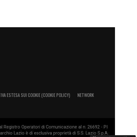
IVA ESTESA SUI COOKIE (COOKIE POLICY)
NETWORK
al Registro Operatori di Comunicazione al n. 26692 - PI
rchio Lazio è di esclusiva proprietà di S.S. Lazio S.p.A.