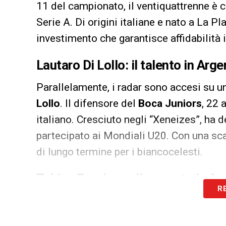
11 del campionato, il ventiquattrenne è con
Serie A. Di origini italiane e nato a La Pl
investimento che garantisce affidabilità
Lautaro Di Lollo: il talento in Arge
Parallelamente, i radar sono accesi su un
Lollo
. Il difensore del
Boca Juniors
, 22 
italiano. Cresciuto negli “Xeneizes”, ha
partecipato ai Mondiali U20. Con una sc
di lungo termine per i biancocelesti.
Tobias Ramirez e il mercato in Ar
R
Per chi cerca la scommessa verde, spun
River Plate
. Appena diciannovenne, il gi