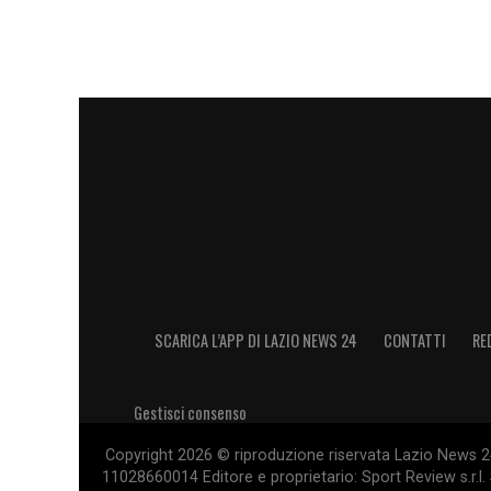
Apertura. Mentre la
Lazio
valuta la conf
un mancino d’esperienza, sebbene il no
della difesa passerà inevitabilmente da 
LA PLAYLIST DELLE NOSTRE TOP NEW
SCARICA L’APP DI LAZIO NEWS 24
CONTATTI
RE
Gestisci consenso
Copyright 2026 © riproduzione riservata Lazio News 24 
11028660014 Editore e proprietario: Sport Review s.r.l. 