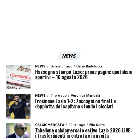
LA PLAYLIST DELLE NOSTRE TOP NEWS
NEWS
NEWS
56 minuti ago
Dario Bartolucci
Rassegna stampa Lazio: prime pagine quotidiani
sportivi – 10 agosto 2026
NEWS
11 ore ago
Veronica Mandalà
Frosinone Lazio 1-2: Zaccagni on fire! La
doppietta del capitano stende i ciociari
CALCIOMERCATO
12 ore ago
Elia Serra
Tabellone calciomercato estivo Lazio 2026 LIVE:
i trasferimenti in entrata e in uscita