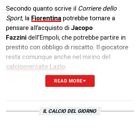
Secondo quanto scrive il
Corriere dello
Sport
, la
Fiorentina
potrebbe tornare a
pensare all’acquisto di
Jacopo
Fazzini
dell’Empoli, che potrebbe partire in
prestito con obbligo di riscatto. Il giocatore
resta comunque anche nel mirino del
calciomercato Lazio
.
READ MORE
Il giocatore piace sempre per il centrocampo,
ma non è l’unico nome sulla lista. La
dirigenza monitora anche altri profili,
come
Nicolò Fagioli
della
Juve
e
Morten
IL CALCIO DEL GIORNO
Frendrup
del
Genoa
.