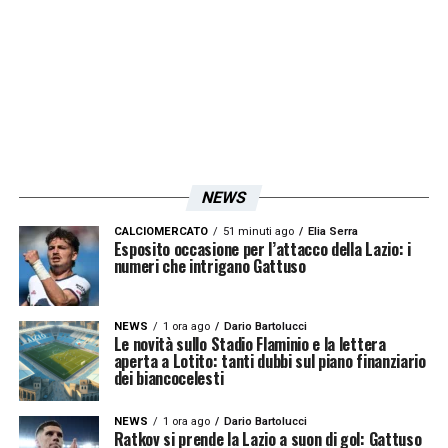
Con partenza dal Meloncello Don Vacchetti
condurrà la recita del rosario per chi vorrà,
agli altri è chiesto il rispetto del silenzio,
mentre alle 11 in Basilica sarà celebrata la
Messa.
Al termine tutti al Dall’Ara per
seguire la partita
, dove il pubblico sarà
NEWS
quello delle grandi occasioni: attesi circa
25mila tifosi in una giornata all’insegna dello
CALCIOMERCATO
51 minuti ago
Elia Serra
Esposito occasione per l’attacco della Lazio: i
sport.
numeri che intrigano Gattuso
LA PLAYLIST DELLE NOSTRE TOP NEWS
NEWS
1 ora ago
Dario Bartolucci
Le novità sullo Stadio Flaminio e la lettera
aperta a Lotito: tanti dubbi sul piano finanziario
dei biancocelesti
NEWS
1 ora ago
Dario Bartolucci
Ratkov si prende la Lazio a suon di gol: Gattuso