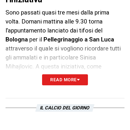
Sono passati quasi tre mesi dalla prima
volta. Domani mattina alle 9.30 torna
l’appuntamento lanciato dai tifosi del
Bologna
per il
Pellegrinaggio a San Luca
attraverso il quale si vogliono ricordare tutti
gli ammalati e in particolare Sinisa
Mihajlovic. A questa iniziativa, come
sottolineato dal
Corriere dello Sport
,
READ MORE
parteciperanno anche i tifosi della Lazio.
Alcuni di loro sono stati personalmente
invitati e non mancheranno. Non gruppi
IL CALCIO DEL GIORNO
organizzati, ma qualche sciarpa
biancoceleste si unirà a quelle del Bologna.