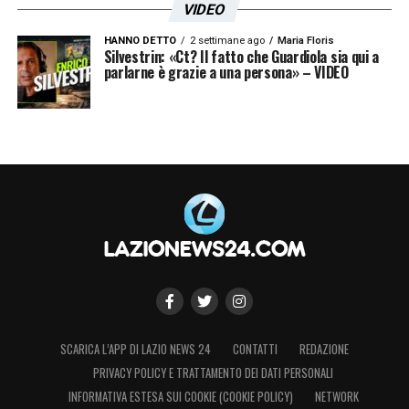
VIDEO
HANNO DETTO
2 settimane ago
Maria Floris
Silvestrin: «Ct? Il fatto che Guardiola sia qui a
parlarne è grazie a una persona» – VIDEO
SCARICA L’APP DI LAZIO NEWS 24
CONTATTI
REDAZIONE
PRIVACY POLICY E TRATTAMENTO DEI DATI PERSONALI
INFORMATIVA ESTESA SUI COOKIE (COOKIE POLICY)
NETWORK