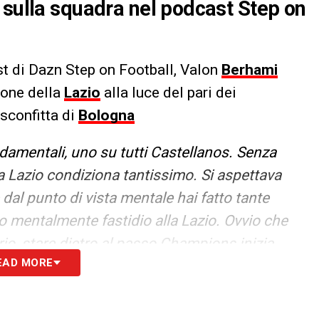
 sulla squadra nel podcast Step on
t di Dazn Step on Football, Valon
Berhami
zione della
Lazio
alla luce del pari dei
 sconfitta di
Bologna
damentali, uno su tutti Castellanos. Senza
a Lazio condiziona tantissimo. Si aspettava
al punto di vista mentale hai fatto tante
do mentalmente fastidio alla Lazio. Ovvio che
rio, stare dietro al passo Champions inizia
EAD MORE
eve assolutamente passare, credo che ce la
gnifica che non merita di andare avanti