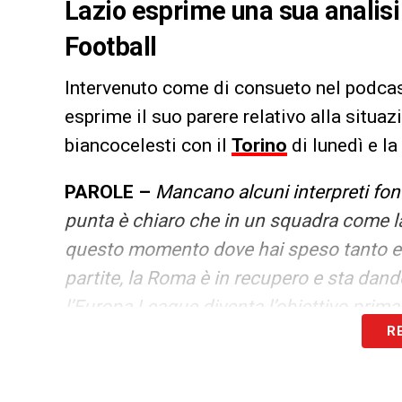
Lazio esprime una sua analisi
Football
Intervenuto come di consueto nel podcas
esprime il suo parere relativo alla situa
biancocelesti con il
Torino
di lunedì e la
PAROLE –
Mancano alcuni interpreti fon
punta è chiaro che in un squadra come l
questo momento dove hai speso tanto e d
partite, la Roma è in recupero e sta dan
l’Europa League diventa l’obiettivo prima
R
complicato. La Lazio in Europa League d
farà. Insomma, se non passa col Bodo si