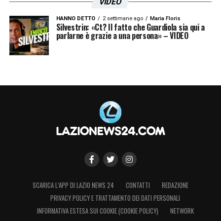
VIDEO
HANNO DETTO
2 settimane ago
Maria Floris
Silvestrin: «Ct? Il fatto che Guardiola sia qui a
parlarne è grazie a una persona» – VIDEO
SCARICA L’APP DI LAZIO NEWS 24
CONTATTI
REDAZIONE
PRIVACY POLICY E TRATTAMENTO DEI DATI PERSONALI
INFORMATIVA ESTESA SUI COOKIE (COOKIE POLICY)
NETWORK