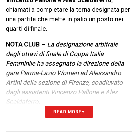
chiamati a completare la terna designata per
una partita che mette in palio un posto nei
quarti di finale.
NOTA CLUB –
La designazione arbitrale
degli ottavi di finale di Coppa Italia
Femminile ha assegnato la direzione della
gara Parma-Lazio Women ad Alessandro
Artini della sezione di Firenze, coadiuvato
dagli assistenti Vincenzo Pallone e Alex
Scaldaferro.
READ MORE
LEGGI ANCHE –
Calciomercato Lazio LIVE:
tutti gli aggiornamenti sulle trattative dei
biancocelesti! Le ultime da Formello