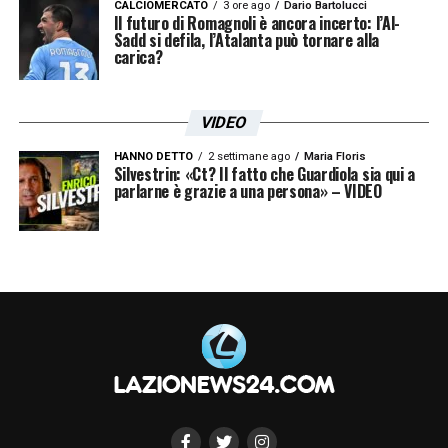
CALCIOMERCATO
3 ore ago
Dario Bartolucci
In cima alla lista dei desideri stilata a
Il futuro di Romagnoli è ancora incerto: l’Al-
Sadd si defila, l’Atalanta può tornare alla
Formello spicca prepotentemente il profilo di
carica?
Bamba Dieng
, attaccante senegalese classe
2000 attualmente in forza all’
FC Lorient
.
VIDEO
L’esplosivo centravanti africano rappresenta
HANNO DETTO
2 settimane ago
Maria Floris
Silvestrin: «Ct? Il fatto che Guardiola sia qui a
la classica e ghiotta occasione di mercato,
parlarne è grazie a una persona» – VIDEO
considerando che il suo vincolo contrattuale
con la società transalpina scadrà il prossimo
giugno, rendendolo di fatto tesserabile senza
alcun esborso per il cartellino.
Cresciuto calcisticamente nell’accademia del
Diambars, il giocatore ha spiccato il volo nel
grande calcio europeo indossando la