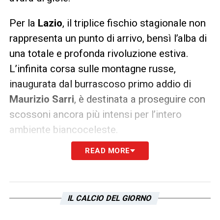
Per la
Lazio
, il triplice fischio stagionale non
rappresenta un punto di arrivo, bensì l’alba di
una totale e profonda rivoluzione estiva.
L’infinita corsa sulle montagne russe,
inaugurata dal burrascoso primo addio di
Maurizio Sarri
, è destinata a proseguire con
scossoni ancora più intensi per l’intero
ambiente biancoceleste.
READ MORE
L’organico necessita di un drastico cambio di
rotta e la dirigenza è chiamata a ricostruire le
fondamenta di un progetto tecnico giunto
IL CALCIO DEL GIORNO
inesorabilmente a conclusione. In questo
intricato scacchiere operativo, il direttore