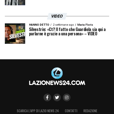
VIDEO
HANNO DETTO
2 settimane ago
Maria Floris
Silvestrin: «Ct? Il fatto che Guardiola sia qui a
parlarne è grazie a una persona» – VIDEO
SCARICA L’APP DI LAZIO NEWS 24
CONTATTI
REDAZIONE