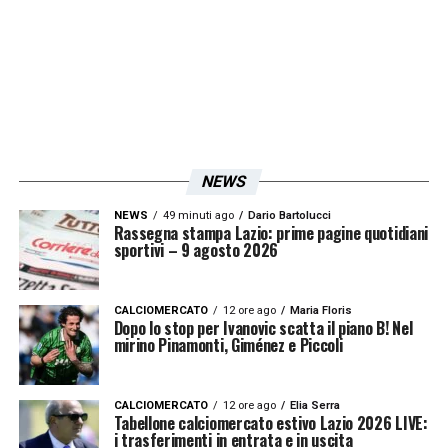
Donnarumma ha fatto 4-5 parate importanti.
Se devo analizzare la partita, la Spagna è
vero che ha un tasso tecnico superiore e
Spalletti ha preferito rimanere basso non
attaccandoli, ma il problema è che quando
avevamo palla noi ti aggredivano e non
NEWS
riuscivamo ad uscire. Nel primo tempo
NEWS
49 minuti ago
Dario Bartolucci
abbiamo avuto 2-3 ripartenze importanti ma
Rassegna stampa Lazio: prime pagine quotidiani
sportivi – 9 agosto 2026
l’ultimo passaggio era sempre sbagliato
».
CALCIOMERCATO
12 ore ago
Maria Floris
LA PLAYLIST DELLE NOSTRE TOP NEWS
Dopo lo stop per Ivanovic scatta il piano B! Nel
mirino Pinamonti, Giménez e Piccoli
CALCIOMERCATO
12 ore ago
Elia Serra
Tabellone calciomercato estivo Lazio 2026 LIVE:
i trasferimenti in entrata e in uscita