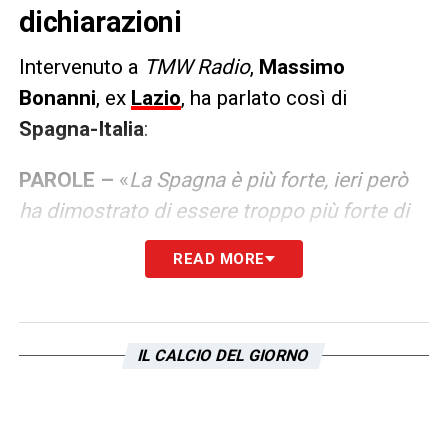
dichiarazioni
Intervenuto a
TMW Radio
,
Massimo
Bonanni
, ex
Lazio
, ha parlato così di
Spagna-Italia
:
PAROLE –
«
La Spagna è più forte, ieri però
ha dimostrato di essere troppo più forte di
noi e mi è dispiaciuto. Hai perso solo 1-0 ma
READ MORE
quanto poteva finire? Ma ora non deve
andare tutto in fumo. Per me è una squadra
che ha potenziale per fare un buon Europeo
IL CALCIO DEL GIORNO
e anche arrivare fino in fondo. Spagna per
ora superiore ma vorrei rivederli poi contro
di noi. L’1-0 ci è andato anche bene,