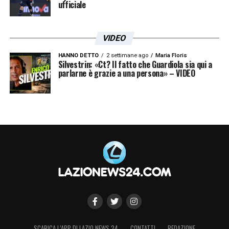
ufficiale
VIDEO
HANNO DETTO
2 settimane ago
Maria Floris
Silvestrin: «Ct? Il fatto che Guardiola sia qui a
parlarne è grazie a una persona» – VIDEO
SCARICA L’APP DI LAZIO NEWS 24
CONTATTI
REDAZIONE