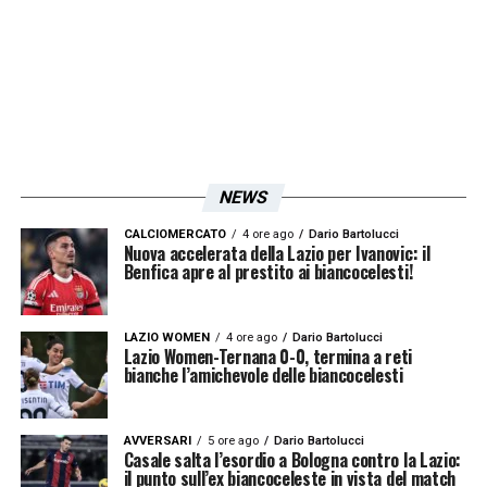
NEWS
CALCIOMERCATO
4 ore ago
Dario Bartolucci
Nuova accelerata della Lazio per Ivanovic: il
Benfica apre al prestito ai biancocelesti!
Rassegna stampa Lazio: prime pagine quotidiani sportivi -
LAZIO WOMEN
4 ore ago
Dario Bartolucci
Lazio Women-Ternana 0-0, termina a reti
14 giugno 2026 25
bianche l’amichevole delle biancocelesti
AVVERSARI
5 ore ago
Dario Bartolucci
Casale salta l’esordio a Bologna contro la Lazio:
il punto sull’ex biancoceleste in vista del match