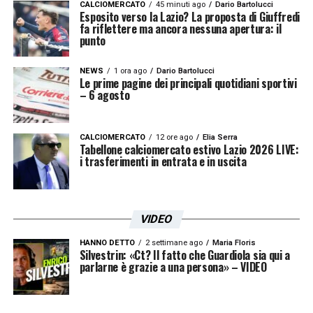
centravanti azzurro nella trattativa per
CALCIOMERCATO
45 minuti ago
Dario Bartolucci
Esposito verso la Lazio? La proposta di Giuffredi
portare Mario Gila all’ombra del Vesuvio
fa riflettere ma ancora nessuna apertura: il
punto
rappresenterebbe la chiave di volta ideale,
garantendo al nuovo tecnico capitolino quel
NEWS
1 ora ago
Dario Bartolucci
Le prime pagine dei principali quotidiani sportivi
rinforzo d’area di rigore necessario per lo
– 6 agosto
sviluppo del suo modulo tattico sul campo.
CALCIOMERCATO
12 ore ago
Elia Serra
Tabellone calciomercato estivo Lazio 2026 LIVE:
La carta Cyril Ngonge per sbloccare
i trasferimenti in entrata e in uscita
l’affare Mario Gila
Oltre alla pista che porta a Lucca, sul tavolo
VIDEO
delle discussioni potrebbe finire un altro
HANNO DETTO
2 settimane ago
Maria Floris
profilo di assoluto spessore tecnico. Si
Silvestrin: «Ct? Il fatto che Guardiola sia qui a
parlarne è grazie a una persona» – VIDEO
tratta dell’esterno offensivo belga
Cyril
Ngonge
, un elemento che era già stato