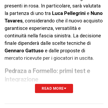
presenti in rosa. In particolare, sarà valutata
la partenza di uno tra
Luca Pellegrini
e
Nuno
Tavares
, considerando che il nuovo acquisto
garantisce esperienza, versatilità e
continuità nella fascia sinistra. La decisione
finale dipenderà dalle scelte tecniche di
Gennaro Gattuso
e dalle proposte di
mercato ricevute per i giocatori in uscita.
Pedraza a Formello: primi test e
integrazione
READ MORE
Ieri il giocatore spagnolo ha completato le
prime visite mediche presso il centro
sportivo di
Formello
, partecipando anche ai