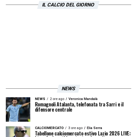
test atletici e fisici previsti dal protocollo
IL CALCIO DEL GIORNO
biancoceleste. L’integrazione nel gruppo
sarà immediata, con l’obiettivo di rendere
Pedraza
subito disponibile per le prime
partite ufficiali della nuova stagione. La
società punta a consolidare la difesa e ad
aumentare la competitività della squadra,
con un occhio anche alle possibili cessioni
sulla fascia sinistra.
NEWS
LA PLAYLIST DELLE NOSTRE TOP NEWS
NEWS
2 ore ago
Veronica Mandalà
Romagnoli Atalanta, telefonata tra Sarri e il
difensore centrale
CALCIOMERCATO
3 ore ago
Elia Serra
Tabellone calciomercato estivo Lazio 2026 LIVE: