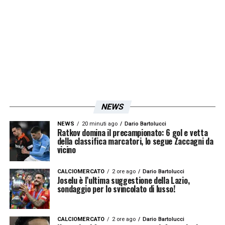
MARUSIC 6,5 –
Il suo ritorno in campo dà
equilibrio e solidità al reparto arretrato.
Copre le spalle a uno Zaccagni scatenato e
mostra una discreta condizione fisica,
nonostante mancasse da circa un mese
causa Covid.
MILINKOVIC 6 –
Sblocca il risultato con un
NEWS
sinistro chirurgico. Serve a un Immobile
NEWS
20 minuti ago
Dario Bartolucci
Ratkov domina il precampionato: 6 gol e vetta
l’assist del 3-0. Il resto è predominanza dal
della classifica marcatori, lo segue Zaccagni da
vicino
punto di vista fisico e un continuo svariare,
facendo impazzire la Sampdoria. Una
CALCIOMERCATO
2 ore ago
Dario Bartolucci
Joselu è l’ultima suggestione della Lazio,
prestazione super, rovinata da un’espulsione
sondaggio per lo svincolato di lusso!
che arriva per proteste ed eccesso di
nervosismo. Una sciocchezza che gli costa
CALCIOMERCATO
2 ore ago
Dario Bartolucci