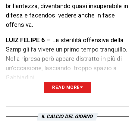
brillantezza, diventando quasi insuperabile in
difesa e facendosi vedere anche in fase
offensiva.
LUIZ FELIPE 6 –
La sterilità offensiva della
Samp gli fa vivere un primo tempo tranquillo.
Nella ripresa però appare distratto in più di
un’occasione, lasciando troppo spazio a
Gabbiadini.
READ MORE
ACERBI 6,5 –
90′ minuti più recupero in
totale serenità, dove annulla gli attaccanti
della Sampdoria. E qualche volta si fa vedere
IL CALCIO DEL GIORNO
anche in fase offensiva.