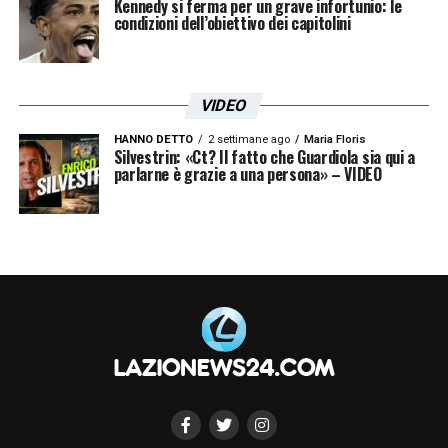
Kennedy si ferma per un grave infortunio: le
molto caro.
condizioni dell’obiettivo dei capitolini
CATALDI 6,5 –
Torna brillante dopo due
partite dove era stato un po’ in affanno.
VIDEO
Gestisce e comanda bene la manovra, grazie
HANNO DETTO
2 settimane ago
Maria Floris
anche al contributo in fase di interdizione di
Silvestrin: «Ct? Il fatto che Guardiola sia qui a
parlarne è grazie a una persona» – VIDEO
Basic (63′
LEIVA 6 –
Partecipa alla gestione
del risultato, soprattutto dopo l’espulsione).
BASIC 7 –
Forse il vero fattore della partita
di oggi è proprio lui. Recupera un’infinità di
palloni, ma soprattutto consente a Milinkovic
di sganciarsi e di essere libero di partecipare
alla manovra offensiva. Equilibratore.
ZACCAGNI 8 –
Parte alla grande, fornendo a