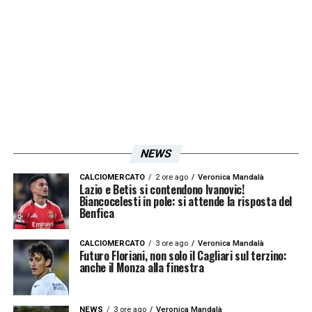
il capitano e il vice capitano qui con noi è un
fattore molto importante, ci tenevano
tantissimo a esserci
– ha concluso Milena
Bertolini –
Gama è reduce da un lungo stop,
mentre Guagni nell’ultimo periodo non è
purtroppo riuscita ad allenarsi con
continuità, dovremo valutare le loro
NEWS
condizioni con attenzione”.
CALCIOMERCATO
2 ore ago
Veronica Mandalà
Lazio e Betis si contendono Ivanovic!
Biancocelesti in pole: si attende la risposta del
Comunicato FIGC
Benfica
LA PLAYLIST DELLE NOSTRE TOP NEWS
CALCIOMERCATO
3 ore ago
Veronica Mandalà
Futuro Floriani, non solo il Cagliari sul terzino:
anche il Monza alla finestra
NEWS
3 ore ago
Veronica Mandalà