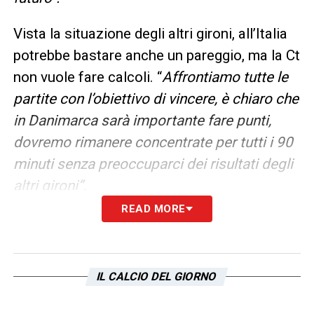
Vista la situazione degli altri gironi, all’Italia
potrebbe bastare anche un pareggio, ma la Ct
non vuole fare calcoli. “
Affrontiamo tutte le
partite con l’obiettivo di vincere, è chiaro che
in Danimarca sarà importante fare punti,
dovremo rimanere concentrate per tutti i 90
minuti senza preoccuparci dei risultati degli
altri gironi”.
READ MORE
Reduce da un lungo infortunio che l’ha tenuta
ai box per quasi due mesi, anche Sara Gama
è tornata in gruppo, e con lei Alia Guagni,
IL CALCIO DEL GIORNO
pronta a lottare per una maglia da titolare
dopo un lungo periodo di quarantena. “
Avere