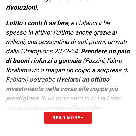
rivoluzioni
.
Lotito i conti li sa fare
, e i bilanci li ha
spesso in attivo: l’ultimo anche grazie ai
milioni, una sessantina di soli premi, arrivati
dalla Champions 2023-24.
Prendere un paio
di buoni rinforzi a gennaio
(Fazzini, l’altro
Ibrahimovic o magari un colpo a sorpresa di
Fabiani) potrebbe
rivelarsi un ottimo
investimento nella corsa alla coppa più
prestigiosa
, in un momento in cui la Lazio
sta
pericolosamente rallentando
».
READ MORE
LA PLAYLIST DELLE NOSTRE TOP NEWS