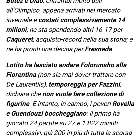
Butez e Diao
, entrambi molto utili
all’Olimpico, appena arrivati nel mercato
invernale e
costati complessivamente 14
milioni
; ne sta spendendo altri 16-17 per
Caqueret
, acquisto-record nella sua storia; e
ne ha pronti una decina per
Fresneda
.
Lotito ha lasciato andare Folorunsho alla
Fiorentina
(non sia mai dover trattare con
De Laurentiis),
temporeggia per Fazzini
,
dichiara che
non vuole fare collezione di
figurine
. E intanto, in campo, i poveri
Rovella
e Guendouzi boccheggiano
: il primo ha
giocato 24 partite su 27 e 1.822 minuti
complessivi, già 200 in più di tutta la scorsa