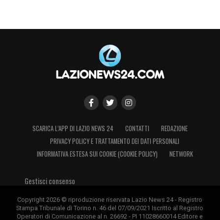
SCARICA L’APP DI LAZIO NEWS 24
CONTATTI
REDAZIONE
PRIVACY POLICY E TRATTAMENTO DEI DATI PERSONALI
INFORMATIVA ESTESA SUI COOKIE (COOKIE POLICY)
NETWORK
Gestisci consenso
Copyright 2026 © riproduzione riservata Lazio News 24 - Registro
Stampa Tribunale di Torino n. 46 del 07/09/2021 Iscritto al Registro
Operatori di Comunicazione al n. 26692 - PI 11028660014 Editore e