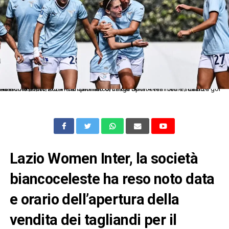
As Roma 06/10/2024 - campionato di calcio Serie A femminile / Lazio-Sassuolo / foto Antonello Sammarco/Image Sport nella foto: esultanza gol Noemi Visentin
Lazio Women Inter, la società
biancoceleste ha reso noto data
e orario dell’apertura della
vendita dei tagliandi per il