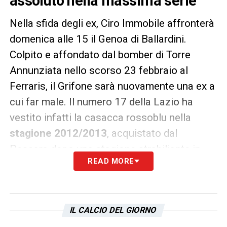
assoluto nella massima serie
Nella sfida degli ex, Ciro Immobile affronterà
domenica alle 15 il Genoa di Ballardini.
Colpito e affondato dal bomber di Torre
Annunziata nello scorso 23 febbraio al
Ferraris, il Grifone sarà nuovamente una ex a
cui far male. Il numero 17 della Lazio ha
vestito infatti la casacca rossoblu nella
stagione 2012/2013
, acquistato dal
Pescara dopo una stagione strabiliante in
READ MORE
Serie B. In Liguria Immobile ha
messo a
segno 5 reti, di cui 3 al Marassi:
Cagliari,
Juventus, Napoli, Sampdoria e Inter le vittime
IL CALCIO DEL GIORNO
del centravanti di Lazio e nazionale italiana