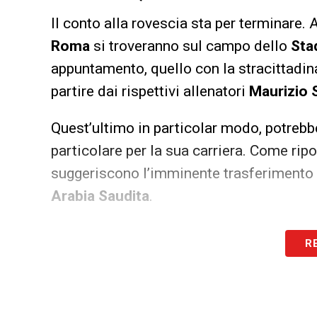
Il conto alla rovescia sta per terminare.
Roma
si troveranno sul campo dello
Sta
appuntamento, quello con la stracittadina
partire dai rispettivi allenatori
Maurizio S
Quest’ultimo in particolar modo, potrebb
particolare per la sua carriera. Come rip
suggeriscono l’imminente trasferimento d
Arabia Saudita
.
LA PLAYLIST DELLE NOSTRE TOP NEW
R