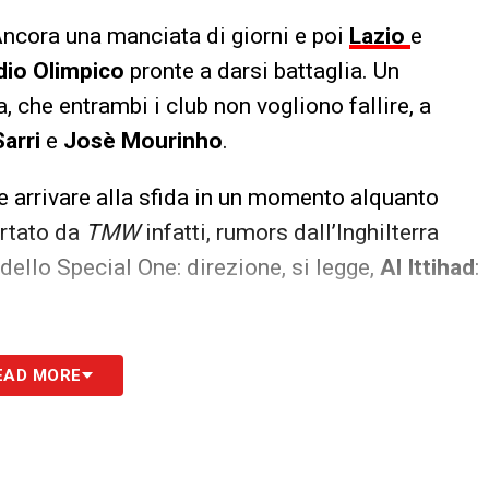
 Ancora una manciata di giorni e poi
Lazio
e
dio Olimpico
pronte a darsi battaglia. Un
, che entrambi i club non vogliono fallire, a
arri
e
Josè Mourinho
.
e arrivare alla sfida in un momento alquanto
ortato da
TMW
infatti, rumors dall’Inghilterra
ello Special One: direzione, si legge,
Al Ittihad
:
S
EAD MORE