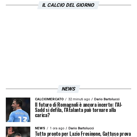
IL CALCIO DEL GIORNO
Inter –
Lazio
dom 14/02 ore 20.45
LA PLAYLIST DELLE NOSTRE TOP NEWS
NEWS
CALCIOMERCATO
32 minuti ago
Dario Bartolucci
Il futuro di Romagnoli è ancora incerto: l’Al-
Sadd si defila, l’Atalanta può tornare alla
carica?
NEWS
1 ora ago
Dario Bartolucci
Tutto pronto per Lazio Frosinone, Gattuso prova