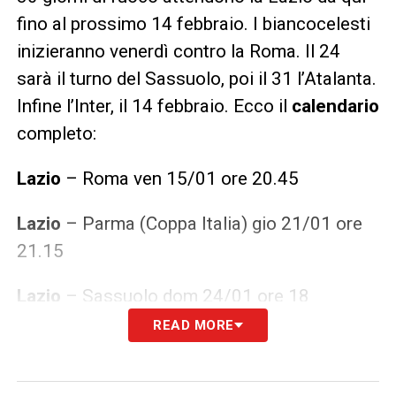
fino al prossimo 14 febbraio. I biancocelesti
inizieranno venerdì contro la Roma. Il 24
sarà il turno del Sassuolo, poi il 31 l’Atalanta.
Infine l’Inter, il 14 febbraio. Ecco il
calendario
completo:
Lazio
– Roma ven 15/01 ore 20.45
Lazio
– Parma (Coppa Italia) gio 21/01 ore
21.15
Lazio
– Sassuolo dom 24/01 ore 18
READ MORE
Atalanta –
Lazio
dom 31/01 ore 15
Lazio
– Cagliari dom 7/02 ore 20.45