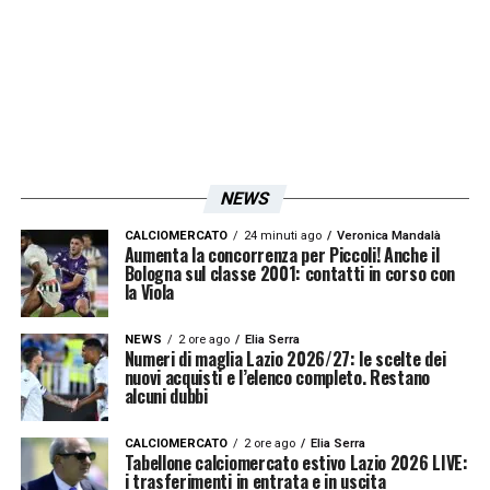
il massimo in ogni allenamento e ora ha
bisogno di giocare regolarmente ai massimi
livelli.
Lo seguiremo da vicino perché ha
tutto quello che serve
LA PLAYLIST DELLE NOSTRE TOP NEWS
NEWS
CALCIOMERCATO
24 minuti ago
Veronica Mandalà
Aumenta la concorrenza per Piccoli! Anche il
Bologna sul classe 2001: contatti in corso con
la Viola
NEWS
2 ore ago
Elia Serra
Numeri di maglia Lazio 2026/27: le scelte dei
nuovi acquisti e l’elenco completo. Restano
alcuni dubbi
CALCIOMERCATO
2 ore ago
Elia Serra
Tabellone calciomercato estivo Lazio 2026 LIVE:
i trasferimenti in entrata e in uscita