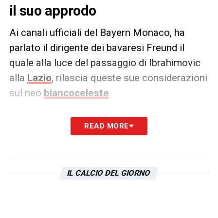
il suo approdo
Ai canali ufficiali del Bayern Monaco, ha
parlato il dirigente dei bavaresi Freund il
quale alla luce del passaggio di Ibrahimovic
alla
Lazio
, rilascia queste sue considerazioni
sul neo
biancoceleste
IBRAHIMOVIC –
Arijon è un giocatore
READ MORE
giovane e di grandi prospettive, in costante
sviluppo.
Nella scorsa stagione ha potuto
fare una preziosa esperienza in Serie A e ora
IL CALCIO DEL GIORNO
ci si aspetta che faccia i prossimi passi alla
Lazio. Arijon è stato al Bayern fin da giovane.
Vogliamo promuovere giocatori come lui. Dà