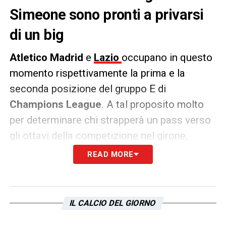
Simeone sono pronti a privarsi
di un big
Atletico Madrid
e
Lazio
occupano in questo
momento rispettivamente la prima e la
seconda posizione del gruppo E di
Champions League
. A tal proposito molto
per determinare chi strapperà un pass verso
gli ottavi della competizione nel girone,
dipenderà proprio dall’incontro tra le due
READ MORE
compagini il prossimo 13 dicembre in
Spagna.
IL CALCIO DEL GIORNO
Tra le file della squadra di
Simeone
però,
potrebbero essere in arrivo importanti novità.