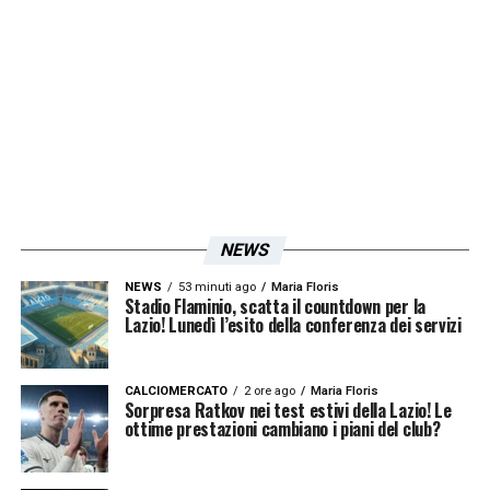
Come riportato questa sera da
SportItalia
infatti, salvo clamorosi colpi di scena
El
Cholo
potrebbe essere pronto a privarsi di
Memphis Depay
. L’olandese è da tempo
martoriato da noie muscolari e, si legge, in
attesa di una cessione il suo posto è ormai
ai margini del club.
NEWS
NEWS
53 minuti ago
Maria Floris
LA PLAYLIST DELLE NOSTRE TOP NEWS
Stadio Flaminio, scatta il countdown per la
Lazio! Lunedì l’esito della conferenza dei servizi
CALCIOMERCATO
2 ore ago
Maria Floris
Sorpresa Ratkov nei test estivi della Lazio! Le
ottime prestazioni cambiano i piani del club?