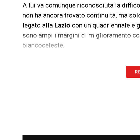
A lui va comunque riconosciuta la diffico
non ha ancora trovato continuità, ma solo
legato alla
Lazio
con un quadriennale e g
sono ampi i margini di miglioramento cos
biancoceleste.
R
LA PLAYLIST DELLE NOSTRE TOP NEW