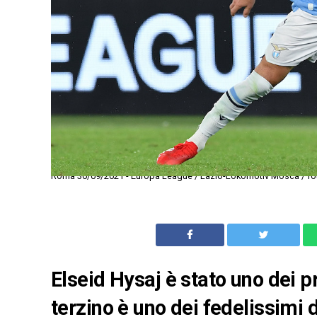
Roma 30/09/2021 - Europa League / Lazio-Lokomotiv Mosca / foto
Elseid Hysaj è stato uno dei pri
terzino è uno dei fedelissimi d