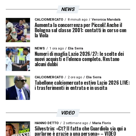
Gruppo G:
Brasile, Serbia, Svizzera, Camerun;
NEWS
Gruppo H:
Portogallo, Ghana, Uruguay, Corea del
CALCIOMERCATO
8 minuti ago
Veronica Mandalà
Aumenta la concorrenza per Piccoli! Anche il
Sud.
Bologna sul classe 2001: contatti in corso con
la Viola
Senza l’Italia, dovremo “accontentarci” di
guardare le gesta delle altre Nazionali che,
NEWS
1 ora ago
Elia Serra
Numeri di maglia Lazio 2026/27: le scelte dei
per fortuna, daranno spettacolo fin da subito.
nuovi acquisti e l’elenco completo. Restano
alcuni dubbi
Infatti,
grande attesa nel girone E
per il big
match Spagna-Germania, ma anche per le
CALCIOMERCATO
2 ore ago
Elia Serra
Tabellone calciomercato estivo Lazio 2026 LIVE:
gare Brasile-Serbia, Belgio-Croazia e
i trasferimenti in entrata e in uscita
Argentina-Polonia.
Le squadre favorite alla vittoria del
VIDEO
Mondiale 2022
HANNO DETTO
2 settimane ago
Maria Floris
Silvestrin: «Ct? Il fatto che Guardiola sia qui a
parlarne è grazie a una persona» – VIDEO