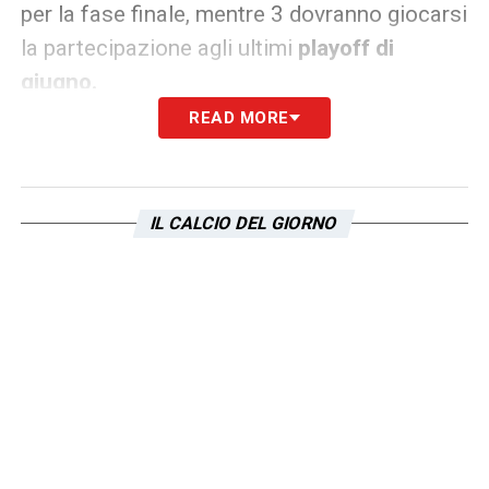
per la fase finale, mentre 3 dovranno giocarsi
la partecipazione agli ultimi
playoff di
giugno.
READ MORE
Ecco gli 8 gironi dei Mondiali in Qatar 2022
Gruppo A:
Qatar, Ecuador, Senegal, Olanda;
IL CALCIO DEL GIORNO
Gruppo B:
Inghilterra, Vincente Playoff Galles-
Scozia/Ucraina, Stati Uniti, Iran;
Gruppo C:
Argentina, Arabia Saudita, Messico,
Polonia;
Gruppo D:
Francia, Vincente Playoff Perù-Emirati
Arabi/Australia, Danimarca, Tunisia;
Gruppo E:
Spagna, Vincente Playoff Costarica-
Nuova Zelanda, Germania, Giappone;
Gruppo F:
Belgio, Canada, Marocco, Croazia;