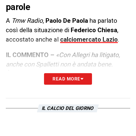
parole
A
Tmw Radio
,
Paolo De Paola
ha parlato
così della situazione di
Federico Chiesa
,
accostato anche al
calciomercato Lazio
.
IL COMMENTO –
«Con Allegri ha litigato,
anche con Spalletti non è andata bene.
È colpa di Motta che non lo vede? Per
READ MORE
dirglielo con questa forza vuol dire che c’è
qualcosa che non funziona nel giocatore nel
porsi con gli altri e anche dal punto di vista
IL CALCIO DEL GIORNO
tattico. Io dicevo lo scorso anno che Chiesa
si ribellava ad Allegri affinché la squadra
rimanesse alta, ma le asperità di questo