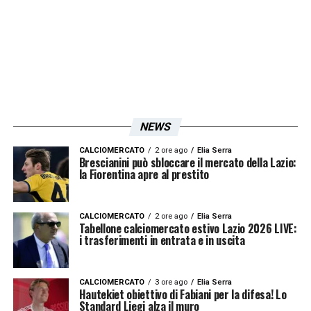
giocatore nell’inserirsi nel vestito tattico di
qualsiasi allenatore sono evidenti. Vuol dire
che c’è proprio un problema in
Chiesa. Questa situazione ha ripercussioni
anche commerciali. Se dici una cosa del
genere, così lo deprezzi. Non mi sembra una
NEWS
grande strategia dire apertamente che non
CALCIOMERCATO
2 ore ago
Elia Serra
lo vuoi. Metterlo in mostra deprezzandolo,
Brescianini può sbloccare il mercato della Lazio:
la Fiorentina apre al prestito
dicendo che non rientra nei piani, magari
porta a prenderlo a fine mercato a un buon
CALCIOMERCATO
2 ore ago
Elia Serra
prezzo. Chi ci impedisce di pensare che
Tabellone calciomercato estivo Lazio 2026 LIVE:
i trasferimenti in entrata e in uscita
l’agente sia già in accordi con un altro club,
magari per abbassare ancora il prezzo? C’è
CALCIOMERCATO
3 ore ago
Elia Serra
anche questa di strategia».
Hautekiet obiettivo di Fabiani per la difesa! Lo
Standard Liegi alza il muro