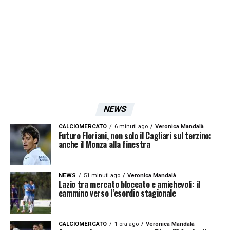
italiano è un calcio molto differente rispetto
alla Premier League, ma sono entrambi
campionati di alto livello, io sto cercando di
integrarmi al meglio, anche se non è
semplice.
Sento spesso dire che volevo
andare alla Lazio, ma io non ho mai avuto
dubbi, per giocare, di venire al Torino
NEWS
CALCIOMERCATO
6 minuti ago
Veronica Mandalà
LA PLAYLIST DELLE NOSTRE TOP NEWS
Futuro Floriani, non solo il Cagliari sul terzino:
anche il Monza alla finestra
NEWS
51 minuti ago
Veronica Mandalà
Lazio tra mercato bloccato e amichevoli: il
cammino verso l’esordio stagionale
CALCIOMERCATO
1 ora ago
Veronica Mandalà