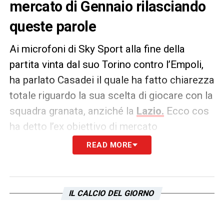
mercato di Gennaio rilasciando
queste parole
Ai microfoni di Sky Sport alla fine della
partita vinta dal suo Torino contro l’Empoli,
ha parlato Casadei il quale ha fatto chiarezza
totale riguardo la sua scelta di giocare con la
squadra granata, anziché la
Lazio.
Ecco cos
ha detto l’ex obiettivo di mercato
biancoceleste
READ MORE
PAROLE –
Sono cresciuto tanto sia dal
punto di vista calcistico che umano,
IL CALCIO DEL GIORNO
adesso sentivo il bisogno di ritornare in
Italia e sono felice di averlo fatto.
Quello