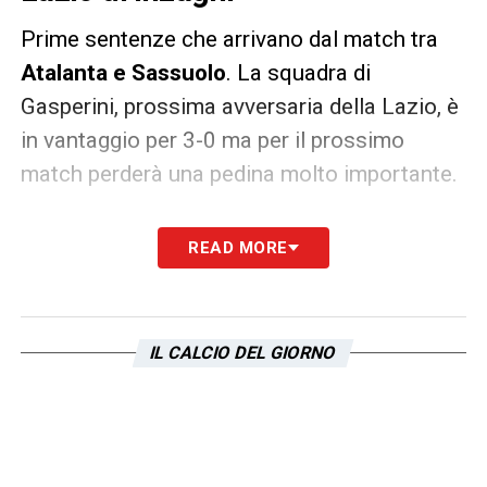
Prime sentenze che arrivano dal match tra
Atalanta e Sassuolo
. La squadra di
Gasperini, prossima avversaria della Lazio, è
in vantaggio per 3-0 ma per il prossimo
match perderà una pedina molto importante.
Pasalic, diffidato, è infatti stato ammonito
READ MORE
e salterà la gara di mercoledì
contro la
Lazio.
IL CALCIO DEL GIORNO
Iscriviti gratis alla nostra
Newsletter