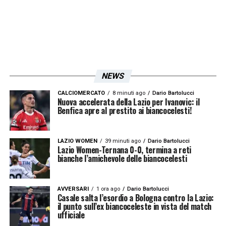
ISCRIVIMI
Accetto la
Privacy Policy
LA PLAYLIST DELLE NOSTRE TOP NEWS
NEWS
CALCIOMERCATO
8 minuti ago
Dario Bartolucci
Nuova accelerata della Lazio per Ivanovic: il
Benfica apre al prestito ai biancocelesti!
LAZIO WOMEN
39 minuti ago
Dario Bartolucci
Lazio Women-Ternana 0-0, termina a reti
bianche l’amichevole delle biancocelesti
AVVERSARI
1 ora ago
Dario Bartolucci
Casale salta l’esordio a Bologna contro la Lazio:
il punto sull’ex biancoceleste in vista del match
ufficiale