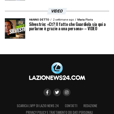
VIDEO
HANNO DETTO
2 settimane ago
Maria Floris
Silvestrin: «Ct? Il fatto che Guardiola sia qui a
parlarne è grazie a una persona» – VIDEO
SCARICA L’APP DI LAZIO NEWS 24
CONTATTI
REDAZIONE
PRIVACY POLICY E TRATTAMENTO DEI DATI PERSONALI