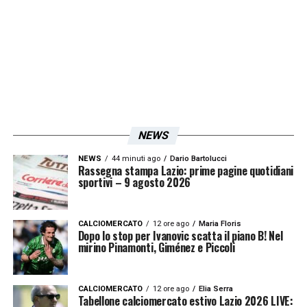
secondo».
Iscriviti gratis alla nostra
Newsletter
NEWS
ISCRIVIMI
NEWS
44 minuti ago
Dario Bartolucci
Accetto la
Privacy Policy
Rassegna stampa Lazio: prime pagine quotidiani
sportivi – 9 agosto 2026
LA PLAYLIST DELLE NOSTRE TOP NEWS
CALCIOMERCATO
12 ore ago
Maria Floris
Dopo lo stop per Ivanovic scatta il piano B! Nel
mirino Pinamonti, Giménez e Piccoli
CALCIOMERCATO
12 ore ago
Elia Serra
Tabellone calciomercato estivo Lazio 2026 LIVE: