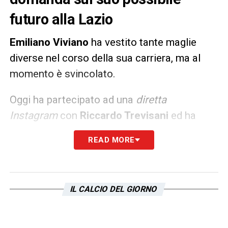
futuro alla Lazio
Emiliano Viviano
ha vestito tante maglie
diverse nel corso della sua carriera, ma al
momento è svincolato.
Oggi ha partecipato ad una
diretta
Instagram
con
Riccardo Trevisani
ed ha
risposto ad una domanda sulla
Lazio
:
READ MORE
«
Andare a fare il secondo a Strakosha?
Perché no.
Potrei anche scegliere di ricoprire
un ruolo così, che non ho mai fatto in vita
IL CALCIO DEL GIORNO
mia, perchè non è facile e non tutti possono
farlo. Poi con il carattere che ho può essere
difficile pensare di avere Viviano come