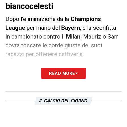
biancocelesti
Dopo l’eliminazione dalla
Champions
League
per mano del
Bayern
, e la sconfitta
in campionato contro il
Milan
, Maurizio Sarri
dovrà toccare le corde giuste dei suoi
ragazzi per ottenere cattiveria.
Questo servirà infatti ai
biancocelesti
lunedì
READ MORE
sera, per aggredire la partita e portare a casa
tre punti davvero fondamentali per la
classifica. Un pareggio, o peggio un’altra
IL CALCIO DEL GIORNO
sconfitta, potrebbero allontanare in maniera
definitiva l’obbiettivo quarto posto.