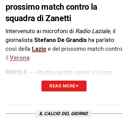
prossimo match contro la
squadra di Zanetti
Intervenuto ai microfoni di
Radio Laziale
, il
giornalista
Stefano De Grandis
ha parlato
così della
Lazio
e del prossimo match contro
il
Verona
:
PAROLE –
«
Brutta partita contro il Como,
ma in dieci uomini hai anche avuto le tue
READ MORE
occasioni. Tchaouna? Poteva essere più
prudente, ma non ha toccato l’avversario. Va
migliorata la fase difensiva, la Lazio deve
IL CALCIO DEL GIORNO
lavorare sulle preventive e prevedere le
mosse dell’avversario. Con Sarri era la regina