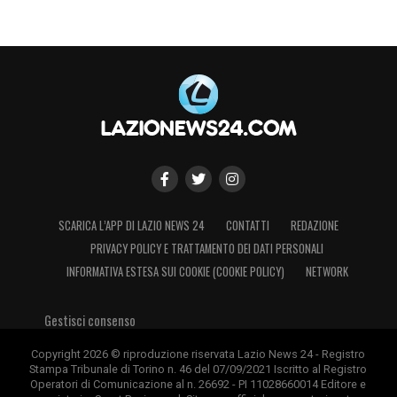
La stagione prende così forma, con un mix
di storia, ambizione e nuove prospettive,
segnando l’inizio di una Serie A 2026-2027
destinata a entrare nei ricordi degli
appassionati di calcio.
Ultimissime Lazio LIVE: il futuro di
Romagnoli e Gila. Le parole dell’agente di
Mandas e quelle di Taylor
SCARICA L’APP DI LAZIO NEWS 24
CONTATTI
REDAZIONE
PRIVACY POLICY E TRATTAMENTO DEI DATI PERSONALI
LA PLAYLIST DELLE NOSTRE TOP NEWS
INFORMATIVA ESTESA SUI COOKIE (COOKIE POLICY)
NETWORK
Gestisci consenso
Copyright 2026 © riproduzione riservata Lazio News 24 - Registro
Stampa Tribunale di Torino n. 46 del 07/09/2021 Iscritto al Registro
Operatori di Comunicazione al n. 26692 - PI 11028660014 Editore e