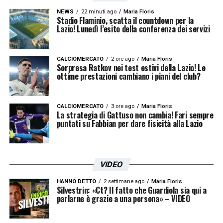
NEWS
22 minuti ago
Maria Floris
Stadio Flaminio, scatta il countdown per la
Serie A, prospettive per il 2026-2027
Lazio! Lunedì l’esito della conferenza dei servizi
Con il completamento della lista, la
Serie A
2026-2027 si prepara a partire con grandi
CALCIOMERCATO
2 ore ago
Maria Floris
Sorpresa Ratkov nei test estivi della Lazio! Le
ottime prestazioni cambiano i piani del club?
aspettative. La presenza di neopromosse
come
Monza
,
Venezia
e
Frosinone
aumenterà l’incertezza delle partite, mentre
CALCIOMERCATO
3 ore ago
Maria Floris
La strategia di Gattuso non cambia! Fari sempre
le squadre di lunga esperienza cercheranno
puntati su Fabbian per dare fisicità alla Lazio
di confermare il proprio ruolo ai vertici della
classifica. I tifosi possono attendersi un
VIDEO
campionato intenso e spettacolare, pronto a
HANNO DETTO
2 settimane ago
Maria Floris
regalare sorprese e grandi sfide fino
Silvestrin: «Ct? Il fatto che Guardiola sia qui a
parlarne è grazie a una persona» – VIDEO
all’ultima giornata.