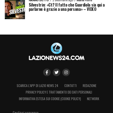
HANNO DETTO
2 settimane ago
Maria Floris
Silvestrin: «Ct? Il fatto che Guardiola sia qui a
parlarne è grazie a una persona» – VIDEO
SCARICA L’APP DI LAZIO NEWS 24
CONTATTI
REDAZIONE
PRIVACY POLICY E TRATTAMENTO DEI DATI PERSONALI
INFORMATIVA ESTESA SUI COOKIE (COOKIE POLICY)
NETWORK
Gestisci consenso